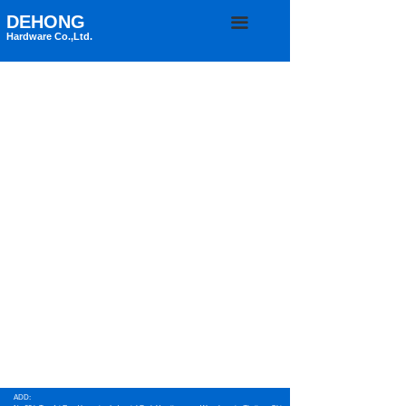
DEHONG
끀
Hardware Co.,Ltd.
ADD: