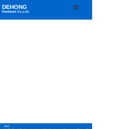
DEHONG
끀
Hardware Co.,Ltd.
ADD: